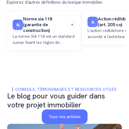
Explorez d'autres définitions du lexique immobilier.
Norme sia 118
Action rédhibit
A
(garantie de
(art. 205 co)
N
construction)
L'action rédhibitoire es
La norme SIA 118 est un standard
accordé à l'acheteur d
suisse fixant les règles de
purement et simplemen
garantie pour les défauts de
immobilière s'il découv
construction, dont les droits
caché majeur qui rend 
doivent être formellement cédés
inutilisable.
à l'acheteur lors de la vente d'un
bien récent.
CONSEILS, TÉMOIGNAGES ET RESSOURCES UTILES
Le blog pour vous guider dans
votre projet immobilier
Tous nos articles