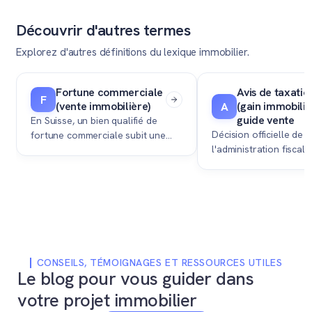
Découvrir d'autres termes
Explorez d'autres définitions du lexique immobilier.
Fortune commerciale
Avis de taxation
F
(vente immobilière)
(gain immobilier
A
guide vente
En Suisse, un bien qualifié de
Décision officielle de
fortune commerciale subit une
l'administration fiscale
imposition différente de la fortune
montant définitif de l'i
privée lors de sa revente,
gains immobiliers aprè
impliquant notamment la
d'un bien en Suisse.
récupération des amortissements.
CONSEILS, TÉMOIGNAGES ET RESSOURCES UTILES
Le blog pour vous guider dans
votre projet immobilier