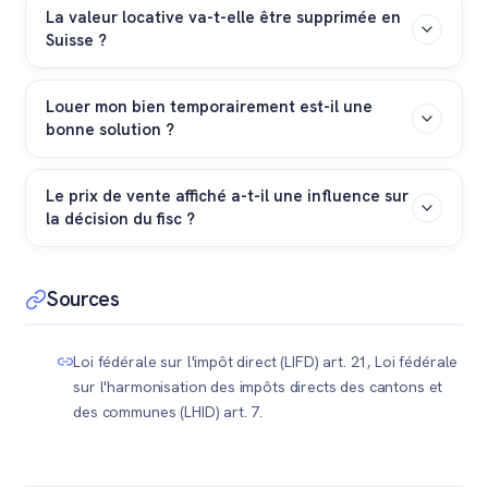
professionnel.
La valeur locative va-t-elle être supprimée en
n'agissez pas, vous allez cumuler deux valeurs
Suisse ?
locatives. Il faut anticiper cette situation lors de votre
déclaration annuelle.
Le Parlement fédéral débat depuis des années de son
Louer mon bien temporairement est-il une
abolition pour la résidence principale. Toutefois, pour
bonne solution ?
les résidences secondaires ou les biens vides mis en
vente, le système actuel reste en vigueur.
La location de courte durée génère un revenu locatif
Le prix de vente affiché a-t-il une influence sur
réel (qui remplace la valeur locative fictive). Cela
la décision du fisc ?
couvre vos frais, mais un bail complique sérieusement
l'organisation des visites et peut freiner les acheteurs.
Totalement. Si vous affichez un prix irréaliste,
largement au-dessus des prix du marché romand,
Sources
l'administration fiscale estimera que l'intention de
vendre n'est pas sérieuse et maintiendra la valeur
Loi fédérale sur l'impôt direct (LIFD) art. 21, Loi fédérale
locative.
sur l'harmonisation des impôts directs des cantons et
des communes (LHID) art. 7.