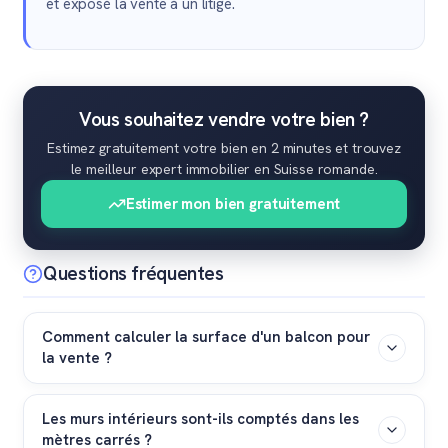
et exposé la vente à un litige.
Vous souhaitez vendre votre bien ?
Estimez gratuitement votre bien en 2 minutes et trouvez
le meilleur expert immobilier en Suisse romande.
Estimer mon bien gratuitement
Questions fréquentes
Comment calculer la surface d'un balcon pour
la vente ?
Un balcon ouvert n'est pas considéré comme une
Les murs intérieurs sont-ils comptés dans les
surface habitable stricte, mais il valorise le bien. Selon
mètres carrés ?