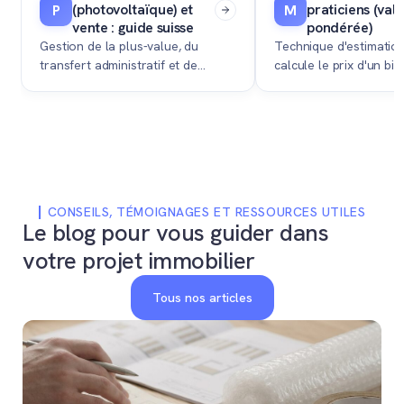
(photovoltaïque) et
praticiens (val
P
M
vente : guide suisse
pondérée)
Gestion de la plus-value, du
Technique d'estimation
transfert administratif et de
calcule le prix d'un bie
l'impact fiscal d'une installation
la moyenne pondérée 
solaire photovoltaïque lors de la
valeur de rendement e
vente d'un bien immobilier.
intrinsèque.
CONSEILS, TÉMOIGNAGES ET RESSOURCES UTILES
Le blog pour vous guider dans
votre projet immobilier
Tous nos articles