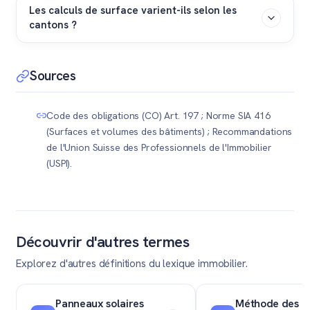
de vente.
surface habitable. Les zones sous pente trop basses
Les calculs de surface varient-ils selon les
nettement la surface de la construction (la maison) de
cantons ?
doivent être déduites du calcul.
la surface du terrain (la parcelle). Le prix est calculé en
combinant la valeur de la maison selon sa surface
Oui, de légères différences existent selon les usages
habitable et la valeur intrinsèque du terrain inscrit au
locaux. Par exemple, les règles genevoises pour le
Sources
Registre foncier.
calcul des surfaces PPE peuvent inclure différemment
l'épaisseur des murs extérieurs par rapport aux
Code des obligations (CO) Art. 197 ; Norme SIA 416
recommandations appliquées dans les cantons de
(Surfaces et volumes des bâtiments) ; Recommandations
Vaud ou de Neuchâtel.
de l'Union Suisse des Professionnels de l'Immobilier
(USPI).
Découvrir d'autres termes
Explorez d'autres définitions du lexique immobilier.
Panneaux solaires
Méthode des