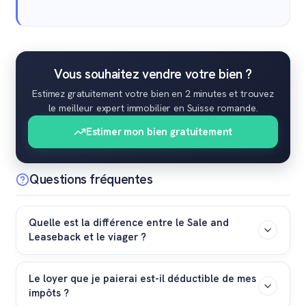
Vous souhaitez vendre votre bien ?
Estimez gratuitement votre bien en 2 minutes et trouvez
le meilleur expert immobilier en Suisse romande.
Estimer mon bien gratuitement
Questions fréquentes
Quelle est la différence entre le Sale and
Leaseback et le viager ?
Contrairement au viager où l'acheteur paie un bouquet
Le loyer que je paierai est-il déductible de mes
réduit et une rente mensuelle incertaine liée à
impôts ?
l'espérance de vie, le Sale and Leaseback implique le