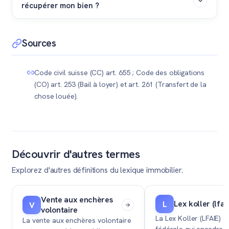
récupérer mon bien ?
hypothèque représente déjà 80% de la valeur du bien,
le solde que vous toucherez après remboursement de
Oui. Il est possible d'inclure un pacte de réméré (droit
la banque et paiement des impôts sera trop faible
de rachat) dans l'acte notarié, valable au maximum 25
Sources
pour justifier l'opération.
ans. Cela vous permet, ou à vos héritiers, de racheter
le bien à un prix convenu à l'avance si vos finances le
Code civil suisse (CC) art. 655 ; Code des obligations
permettent dans le futur.
(CO) art. 253 (Bail à loyer) et art. 261 (Transfert de la
chose louée).
Découvrir d'autres termes
Explorez d'autres définitions du lexique immobilier.
Vente aux enchères
Lex koller (lfai
L
V
volontaire
La Lex Koller (LFAIE) e
La vente aux enchères volontaire