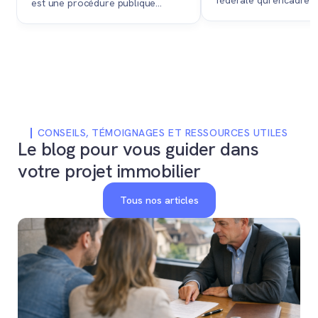
fédérale qui encadre et
est une procédure publique
strictement l'achat de 
dirigée par un notaire permettant
immobiliers en Suisse 
à un propriétaire de vendre son
personnes domiciliées
bien immobilier au plus offrant.
l'étranger.
CONSEILS, TÉMOIGNAGES ET RESSOURCES UTILES
Le blog pour vous guider dans
votre projet immobilier
Tous nos articles