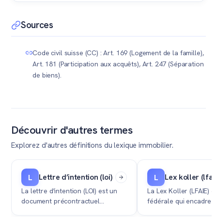
société simple. Lors de la vente, le produit est réparti
Oui, si le produit de la vente est réinvesti par l'un ou les
strictement selon la quote-part inscrite au Registre
deux ex-conjoints dans un nouveau logement principal
Sources
foncier.
en Suisse. Le report d'imposition s'applique de manière
proportionnelle à la somme réinvestie par chacun dans
Code civil suisse (CC) : Art. 169 (Logement de la famille),
sa nouvelle résidence.
Art. 181 (Participation aux acquêts), Art. 247 (Séparation
de biens).
Découvrir d'autres termes
Explorez d'autres définitions du lexique immobilier.
Lettre d’intention (loi)
Lex koller (lfai
L
L
La lettre d'intention (LOI) est un
La Lex Koller (LFAIE) e
document précontractuel
fédérale qui encadre et
formalisant l'intérêt sérieux d'un
strictement l'achat de 