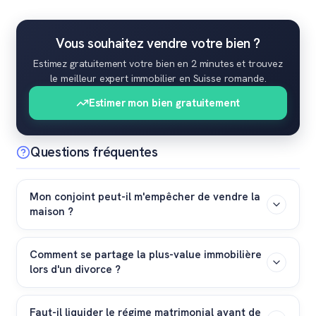
Vous souhaitez vendre votre bien ?
Estimez gratuitement votre bien en 2 minutes et trouvez
le meilleur expert immobilier en Suisse romande.
Estimer mon bien gratuitement
Questions fréquentes
Mon conjoint peut-il m'empêcher de vendre la
maison ?
Oui. Selon l'article 169 du Code civil suisse, si la maison
Comment se partage la plus-value immobilière
est le logement officiel de la famille, vous avez
lors d'un divorce ?
l'obligation d'obtenir le consentement écrit de votre
conjoint pour la vendre, même si vous êtes l'unique
Sous le régime de la participation aux acquêts, la plus-
propriétaire inscrit au Registre foncier.
Faut-il liquider le régime matrimonial avant de
value est répartie proportionnellement à