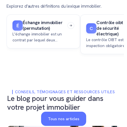
Explorez d'autres définitions du lexique immobilier.
Échange immobilier
Contrôle oibt (
É
(permutation)
de sécurité
C
électrique)
L'échange immobilier est un
Le contrôle OIBT est 
contrat par lequel deux
inspection obligatoire c
propriétaires se transfèrent
conformité des install
mutuellement la propriété de
électriques d'un bien i
leurs biens, impliquant le
exigée lors d'une vente
versement d'une soulte si les
dernier rapport date d
valeurs sont inégales.
cinq ans.
CONSEILS, TÉMOIGNAGES ET RESSOURCES UTILES
Le blog pour vous guider dans
votre projet immobilier
Tous nos articles