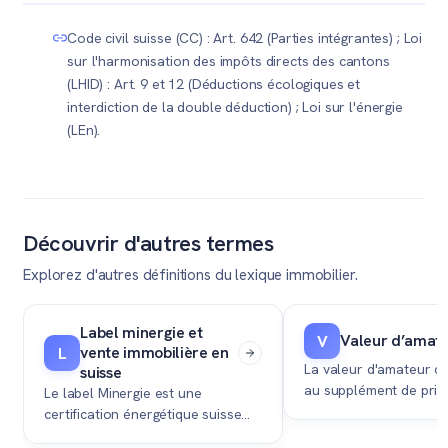
au versement passe au nouveau propriétaire. En tant
Code civil suisse (CC) : Art. 642 (Parties intégrantes) ; Loi
que vendeur, vous devez impérativement négocier ce
sur l'harmonisation des impôts directs des cantons
montant en l'ajoutant au prix de vente pour ne pas être
(LHID) : Art. 9 et 12 (Déductions écologiques et
perdant.
interdiction de la double déduction) ; Loi sur l'énergie
(LEn).
Découvrir d'autres termes
Explorez d'autres définitions du lexique immobilier.
Label minergie et
Valeur d’amat
V
vente immobilière en
L
La valeur d'amateur c
suisse
au supplément de prix
Le label Minergie est une
acquéreur est prêt à 
certification énergétique suisse
un bien immobilier co
qui valorise un bien immobilier à