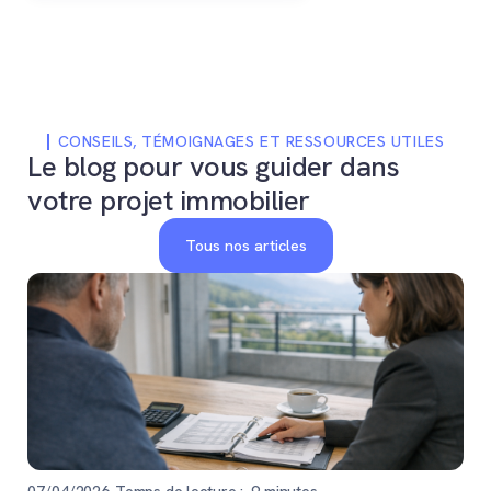
au-delà de sa valeur v
la vente, justifiant souvent un prix
estimée par les banqu
supérieur, mais exigeant le
transfert de documents
techniques spécifiques à
l'acheteur.
CONSEILS, TÉMOIGNAGES ET RESSOURCES UTILES
Le blog pour vous guider dans
votre projet immobilier
Tous nos articles