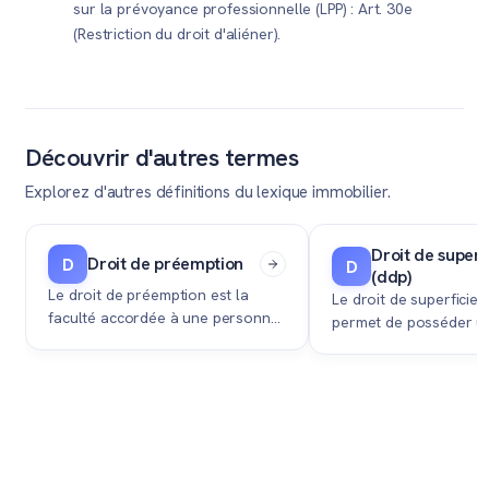
sur la prévoyance professionnelle (LPP) : Art. 30e
(Restriction du droit d'aliéner).
Découvrir d'autres termes
Explorez d'autres définitions du lexique immobilier.
Droit de superf
Droit de préemption
D
D
(ddp)
Le droit de préemption est la
Le droit de superficie 
faculté accordée à une personne
permet de posséder u
d'acquérir un bien immobilier en
sans être propriétaire 
priorité par rapport à tout autre
moyennant une rente 
acheteur, aux mêmes conditions.
propriétaire foncier.