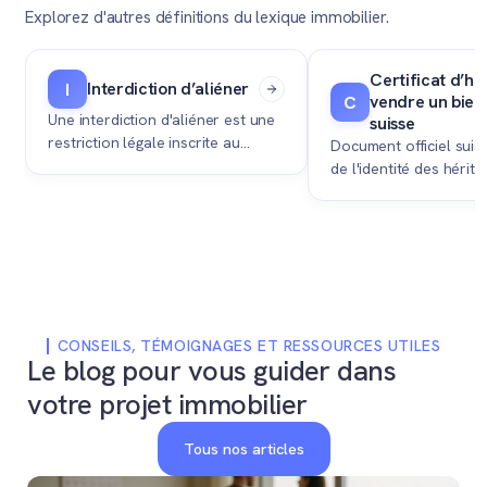
Explorez d'autres définitions du lexique immobilier.
Certificat d’hér
Interdiction d’aliéner
I
vendre un bien
C
Une interdiction d'aliéner est une
suisse
restriction légale inscrite au
Document officiel suis
Registre foncier qui empêche le
de l'identité des hériti
propriétaire de vendre librement
indispensable pour tra
son bien immobilier.
propriété au Registre f
vendre un bien hérité.
CONSEILS, TÉMOIGNAGES ET RESSOURCES UTILES
Le blog pour vous guider dans
votre projet immobilier
Tous nos articles