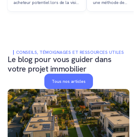
acheteur potentiel lors de la visite
une méthode de
d'un bien, attestant que l'agence
commercialisation per
immobilière l'a mis en relation
un propriétaire de ve
avec le propriétaire.
bien immobilier au plus
un processus structur
en concurrence.
CONSEILS, TÉMOIGNAGES ET RESSOURCES UTILES
Le blog pour vous guider dans
votre projet immobilier
Tous nos articles