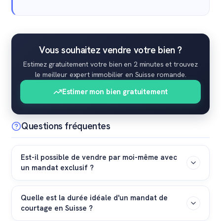
Vous souhaitez vendre votre bien ?
Estimez gratuitement votre bien en 2 minutes et trouvez
le meilleur expert immobilier en Suisse romande.
Estimer mon bien gratuitement
Questions fréquentes
Est-il possible de vendre par moi-même avec
un mandat exclusif ?
Cela dépend des clauses rédigées dans votre contrat.
Quelle est la durée idéale d'un mandat de
En principe, le mandat exclusif standard interdit au
courtage en Suisse ?
vendeur de trouver un acheteur par ses propres