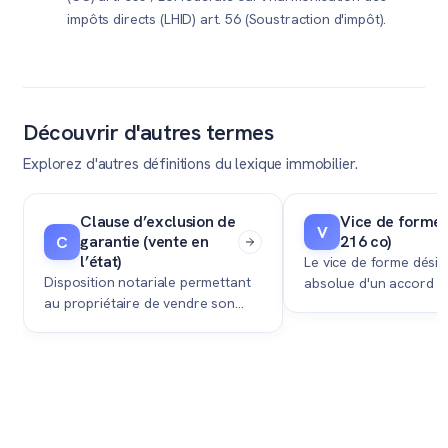
impôts directs (LHID) art. 56 (Soustraction d'impôt).
Découvrir d'autres termes
Explorez d'autres définitions du lexique immobilier.
Clause d’exclusion de
Vice de forme (
V
garantie (vente en
216 co)
C
l’état)
Le vice de forme désign
Disposition notariale permettant
absolue d'un accord i
au propriétaire de vendre son
Suisse lorsqu'il n'est 
bien immobilier sans assumer la
devant un notaire (fo
responsabilité d'éventuels défauts
authentique).
matériels découverts après la
transaction.