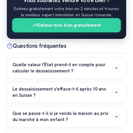
Vous souhaitez vendre votre bien ?
Estimez gratuitement votre bien en 2 minutes et trouvez
le meilleur expert immobilier en Suisse romande.
Estimer mon bien gratuitement
Questions fréquentes
Quelle valeur l'État prend-il en compte pour
calculer le dessaisissement ?
Les autorités cantonales se basent sur la valeur vénale
Le dessaisissement s'efface-t-il après 10 ans
(la valeur marchande réelle) du bien au moment du
en Suisse ?
transfert de propriété, et non sur la valeur fiscale. Une
estimation immobilière professionnelle est donc
Non, c'est une erreur fréquente. Contrairement au droit
fortement recommandée pour justifier le prix de vente
Que se passe-t-il si je vends la maison au prix
fiscal de certains cantons pour les donations, il n'y a
du marché à mon enfant ?
fixé dans l'acte notarié.
pas de délai de prescription de 5 ou 10 ans pour les
prestations complémentaires (PC). Le montant du
Si la transaction reflète la valeur vénale exacte de