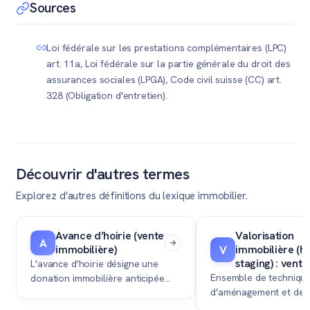
faites estimer la valeur vénale de votre bien au prix
Sources
romands, les cantons de Vaud et Neuchâtel appliquent
actuel du marché. Consultez ensuite un notaire pour
des barèmes ou des limites spécifiques.
simuler l'amortissement légal de 10'000 CHF par an et
Loi fédérale sur les prestations complémentaires (LPC)
vérifier que votre épargne restante suffira à financer
art. 11a, Loi fédérale sur la partie générale du droit des
vos besoins futurs.
assurances sociales (LPGA), Code civil suisse (CC) art.
328 (Obligation d'entretien).
Découvrir d'autres termes
Explorez d'autres définitions du lexique immobilier.
Avance d’hoirie (vente
Valorisation
A
immobilière)
immobilière (
V
staging) : vente
L'avance d'hoirie désigne une
Ensemble de techniqu
donation immobilière anticipée
d'aménagement et de 
faite par des parents à leur
visant à mettre en val
enfant, dont la valeur devra être