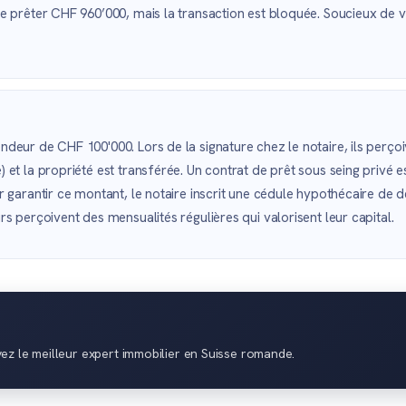
e prêter CHF 960’000, mais la transaction est bloquée. Soucieux de v
ndeur de CHF 100'000. Lors de la signature chez le notaire, ils perç
et la propriété est transférée. Un contrat de prêt sous seing privé es
r garantir ce montant, le notaire inscrit une cédule hypothécaire de
s perçoivent des mensualités régulières qui valorisent leur capital.
vez le meilleur expert immobilier en Suisse romande.