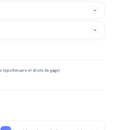
 a la capacité financière (règle de la tenue des
 nouveau propriétaire revend le bien ou s'il fait
 la cession d'une cédule hypothécaire nécessite
le hypothécaire et droits de gage)