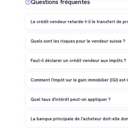
Questions fréquentes
Le crédit vendeur retarde-t-il le transfert de pr
Non. Le changement de propriétaire est immédiat dès l
créancier pour la somme que vous lui avez prêtée.
Quels sont les risques pour le vendeur suisse ?
Le risque principal est l'insolvabilité de l'acheteur.
créancier de 2e rang, vous ne récupérerez vos fonds q
Faut-il déclarer un crédit vendeur aux impôts ?
Oui. Le capital prêté doit figurer dans votre déclara
constituent un rendement de la fortune imposable su
Comment l'impôt sur le gain immobilier (IGI) est-i
L'administration fiscale cantonale calcule votre gain 
assurer que la somme versée comptant le jour de la
Quel taux d'intérêt peut-on appliquer ?
La loi suisse laisse une grande liberté contractuelle
immobilière, un crédit vendeur se négocie souvent e
La banque principale de l'acheteur doit-elle do