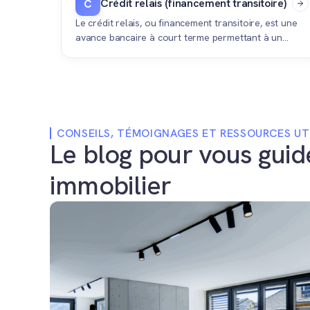
Crédit relais (financement transitoire)
C
Le crédit relais, ou financement transitoire, est une
avance bancaire à court terme permettant à un
propriétaire d'acheter un nouveau bien immobilier
avec les fonds propres immobilisés dans sa maison
actuelle avant sa vente.
CONSEILS, TÉMOIGNAGES ET RESSOURCES UT
Le blog pour vous guid
immobilier