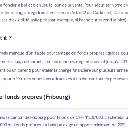
re foncier a bel et bien lieu le jour de la vente. Pour sécuriser votre
ième rang, enregistrée à votre nom (Art. 842 du Code civil). Ce mont
ses d’exigibilité anticipée (par exemple, si l’acheteur revend le bien).
-il ?
 mais manque d’un faible pourcentage de fonds propres liquides pour
mmerciaux, restaurants), où les banques exigent souvent jusqu’à 40
ant ou un parent) pour étaler la charge financière sur plusieurs année
s, pour offrir des conditions attractives à l’acheteur tout en percev
e fonds propres (Fribourg)
 le canton de Fribourg pour le prix de CHF 1’200’000. L’acheteur, u
’000 de fonds propres. La banque exige un apport minimum de 20%, 