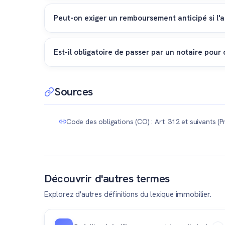
Oui, dans l'immense majorité des cas. La banque de p
charges) d'assumer simultanément l'hypothèque banc
Peut-on exiger un remboursement anticipé si l'
Absolument. Votre notaire inclura une clause stipulan
l'objet d'une procédure de saisie par des tiers.
Est-il obligatoire de passer par un notaire pour 
Un contrat de prêt classique peut être conclu par écr
obligatoirement l'intervention du notaire instrumenta
Sources
Code des obligations (CO) : Art. 312 et suivants (
Découvrir d'autres termes
Explorez d'autres définitions du lexique immobilier.