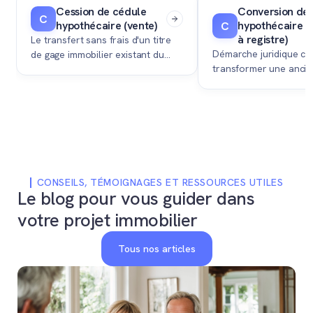
Cession de cédule
Conversion de
C
hypothécaire (vente)
hypothécaire (
C
à registre)
Le transfert sans frais d'un titre
Démarche juridique co
de gage immobilier existant du
transformer une ancie
vendeur vers l'acheteur,
hypothécaire physique
permettant à ce dernier
papier) en une cédule
d'économiser les coûts de
dématérialisée inscrite
création d'une nouvelle garantie
foncier, souvent exigé
bancaire.
vente immobilière.
CONSEILS, TÉMOIGNAGES ET RESSOURCES UTILES
Le blog pour vous guider dans
votre projet immobilier
Tous nos articles