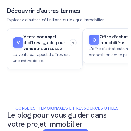
Découvrir d'autres termes
Explorez d'autres définitions du lexique immobilier.
Vente par appel
Offre d’achat
O
d’offres : guide pour
immobilière
V
vendeurs en suisse
L'offre d'achat est une
La vente par appel d'offres est
proposition écrite par
une méthode de
acquéreur potentiel d
commercialisation permettant à
vouloir acheter votre 
un propriétaire de vendre son
qui n'a pas de force c
bien immobilier au plus offrant via
en Suisse sans acte no
un processus structuré de mise
en concurrence.
CONSEILS, TÉMOIGNAGES ET RESSOURCES UTILES
Le blog pour vous guider dans
votre projet immobilier