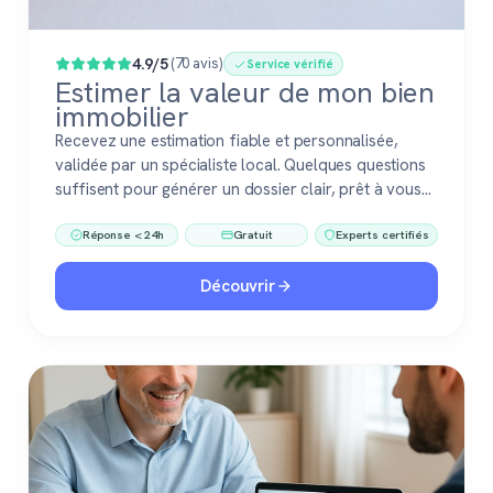
4.9/5
(70 avis)
Service vérifié
Estimer la valeur de mon bien
immobilier
Recevez une estimation fiable et personnalisée,
validée par un spécialiste local. Quelques questions
suffisent pour générer un dossier clair, prêt à vous
accompagner dans votre vente ou votre projet
Réponse < 24h
Gratuit
Experts certifiés
immobilier. Gratuit, sans engagement, 100 %
confiance.
Découvrir