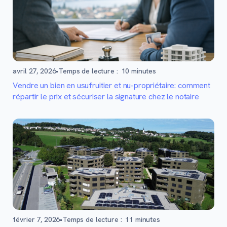
avril 27, 2026
•
Temps de lecture :
10
minutes
Vendre un bien en usufruitier et nu-propriétaire: comment
répartir le prix et sécuriser la signature chez le notaire
février 7, 2026
•
Temps de lecture :
11
minutes