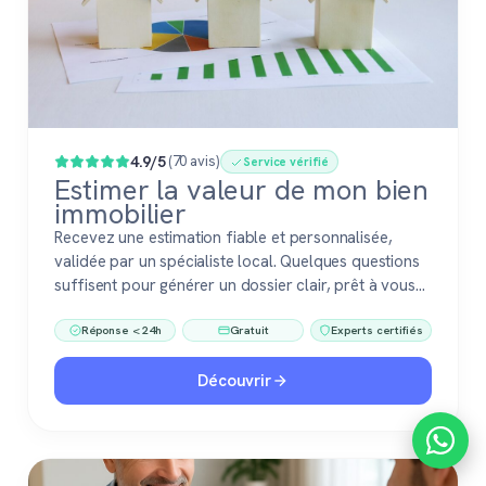
4.9/5
(70 avis)
Service vérifié
Estimer la valeur de mon bien
immobilier
Recevez une estimation fiable et personnalisée,
validée par un spécialiste local. Quelques questions
suffisent pour générer un dossier clair, prêt à vous
accompagner dans votre vente ou votre projet
Réponse < 24h
Gratuit
Experts certifiés
immobilier. Gratuit, sans engagement, 100 %
confiance.
Découvrir