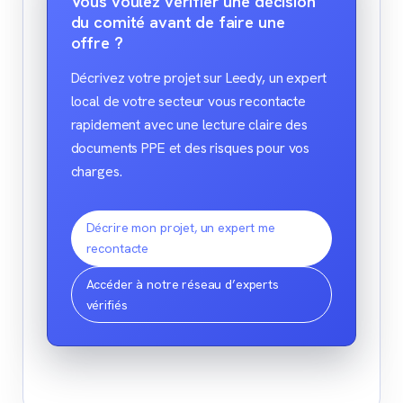
Vous voulez vérifier une décision
du comité avant de faire une
offre ?
Décrivez votre projet sur Leedy, un expert
local de votre secteur vous recontacte
rapidement avec une lecture claire des
documents PPE et des risques pour vos
charges.
Décrire mon projet, un expert me
recontacte
Accéder à notre réseau d’experts
vérifiés