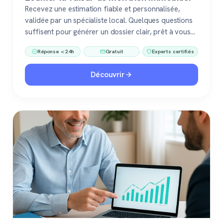
Recevez une estimation fiable et personnalisée,
validée par un spécialiste local. Quelques questions
suffisent pour générer un dossier clair, prêt à vous
accompagner dans votre vente ou votre projet
Réponse < 24h
Gratuit
Experts certifiés
immobilier. Gratuit, sans engagement, 100 %
confiance.
Découvrir