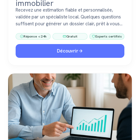
immobilier
Recevez une estimation fiable et personnalisée,
validée par un spécialiste local. Quelques questions
suffisent pour générer un dossier clair, prêt à vous
accompagner dans votre vente ou votre projet
Réponse < 24h
Gratuit
Experts certifiés
immobilier. Gratuit, sans engagement, 100 %
confiance.
Découvrir