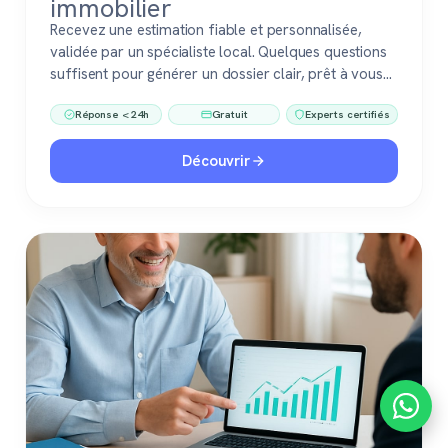
immobilier
Recevez une estimation fiable et personnalisée,
validée par un spécialiste local. Quelques questions
suffisent pour générer un dossier clair, prêt à vous
accompagner dans votre vente ou votre projet
Réponse < 24h
Gratuit
Experts certifiés
immobilier. Gratuit, sans engagement, 100 %
confiance.
Découvrir