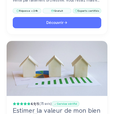
vente parfaitement orchestrée. Vous restez maître
du jeu, accompagné de pros fiables à chaque étape.
Réponse < 24h
Gratuit
Experts certifiés
Découvrir
4.9/5
(70 avis)
Service vérifié
Estimer la valeur de mon bien