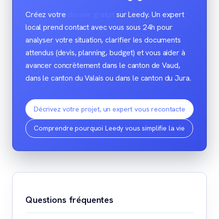
Créez votre
dossier gratuit
sur Leedy. Un expert
local prend contact avec vous sous 24h pour
analyser votre situation, clarifier les documents
attendus (devis, planning, budget) et vous aider à
avancer concrètement dans le canton de Vaud,
dans le canton du Valais ou dans le canton du Jura.
Décrivez votre projet, un expert vous recontacte
Comprendre pourquoi Leedy vous simplifie la vie
Questions fréquentes