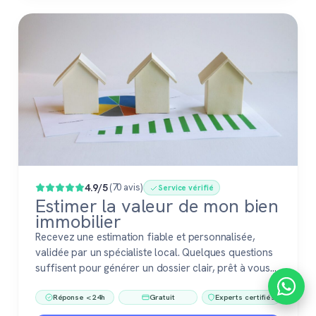
4.9/5
(70 avis)
Service vérifié
Estimer la valeur de mon bien
immobilier
Recevez une estimation fiable et personnalisée,
validée par un spécialiste local. Quelques questions
suffisent pour générer un dossier clair, prêt à vous
accompagner dans votre vente ou votre projet
Réponse < 24h
Gratuit
Experts certifiés
immobilier. Gratuit, sans engagement, 100 %
confiance.