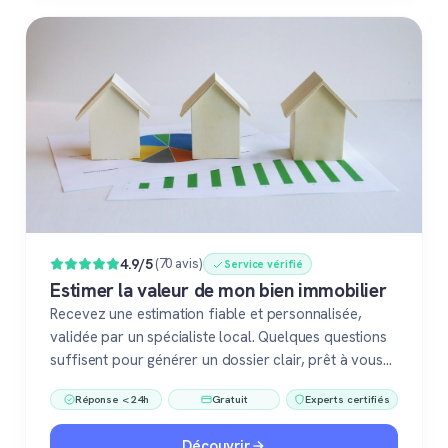
4.9/5
(70 avis)
Service vérifié
Estimer la valeur de mon bien immobilier
Recevez une estimation fiable et personnalisée,
validée par un spécialiste local. Quelques questions
suffisent pour générer un dossier clair, prêt à vous
accompagner dans votre vente ou votre projet
Réponse < 24h
Gratuit
Experts certifiés
immobilier. Gratuit, sans engagement, 100 %
confiance.
Découvrir