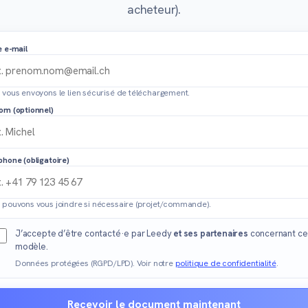
acheteur).
e e-mail
 vous envoyons le lien sécurisé de téléchargement.
om (optionnel)
phone (obligatoire)
 pouvons vous joindre si nécessaire (projet/commande).
J’accepte d’être contacté·e par Leedy
et ses partenaires
concernant ce
modèle.
Données protégées (RGPD/LPD). Voir notre
politique de confidentialité
.
Recevoir le document maintenant