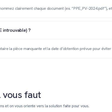
 nommez clairement chaque document (ex. “PPE_PV-2024.pdf”), et p
E introuvable) ?
otaire la pièce manquante et la date d’obtention prévue pour éviter 
l vous faut
et on vous oriente vers la solution faite pour vous.