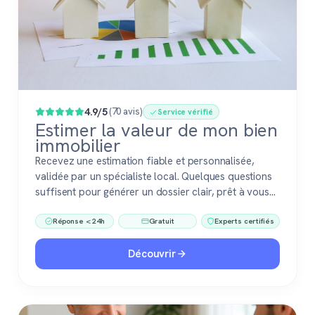
4.9/5
(70 avis)
Service vérifié
Estimer la valeur de mon bien
immobilier
Recevez une estimation fiable et personnalisée,
validée par un spécialiste local. Quelques questions
suffisent pour générer un dossier clair, prêt à vous
accompagner dans votre vente ou votre projet
Réponse < 24h
Gratuit
Experts certifiés
immobilier. Gratuit, sans engagement, 100 %
confiance.
Découvrir