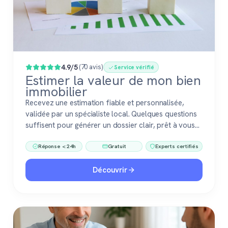
4.9/5
(70 avis)
Service vérifié
Estimer la valeur de mon bien
immobilier
Recevez une estimation fiable et personnalisée,
validée par un spécialiste local. Quelques questions
suffisent pour générer un dossier clair, prêt à vous
accompagner dans votre vente ou votre projet
Réponse < 24h
Gratuit
Experts certifiés
immobilier. Gratuit, sans engagement, 100 %
confiance.
Découvrir