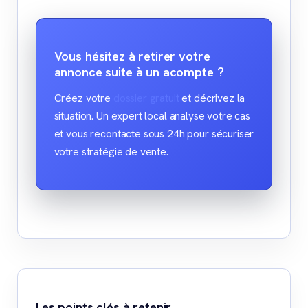
Vous hésitez à retirer votre
annonce suite à un acompte ?
Créez votre
dossier gratuit
et décrivez la
situation. Un expert local analyse votre cas
et vous recontacte sous 24h pour sécuriser
votre stratégie de vente.
Les points clés à retenir