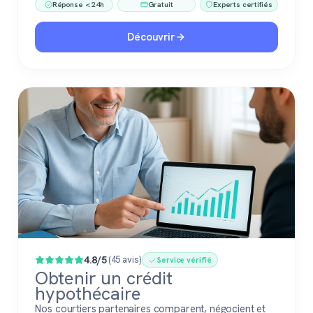
Réponse < 24h
Gratuit
Experts certifiés
immobilier. Gratuit, sans engagement, 100 %
confiance.
Découvrir
4.8/5
(45 avis)
Service vérifié
Obtenir un crédit
hypothécaire
Nos courtiers partenaires comparent, négocient et