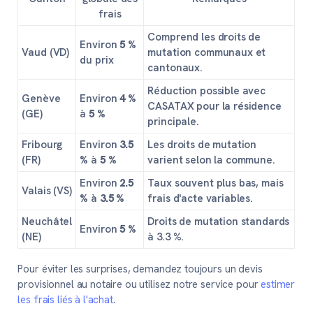
frais
Comprend les droits de
Environ
5 %
Vaud (VD)
mutation communaux et
du prix
cantonaux.
Réduction possible avec
Genève
Environ
4 %
CASATAX pour la résidence
(GE)
à
5 %
principale.
Fribourg
Environ
3.5
Les droits de mutation
(FR)
%
à
5 %
varient selon la commune.
Environ
2.5
Taux souvent plus bas, mais
Valais (VS)
%
à
3.5 %
frais d'acte variables.
Neuchâtel
Droits de mutation standards
Environ
5 %
(NE)
à 3.3 %.
Pour éviter les surprises, demandez toujours un devis
provisionnel au notaire ou utilisez notre service pour
estimer
les frais liés à l'achat
.