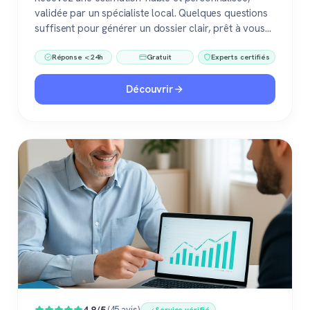
validée par un spécialiste local. Quelques questions
suffisent pour générer un dossier clair, prêt à vous
accompagner dans votre vente ou votre projet
Réponse < 24h
Gratuit
Experts certifiés
immobilier. Gratuit, sans engagement, 100 %
confiance.
Découvrir
(45 avis)