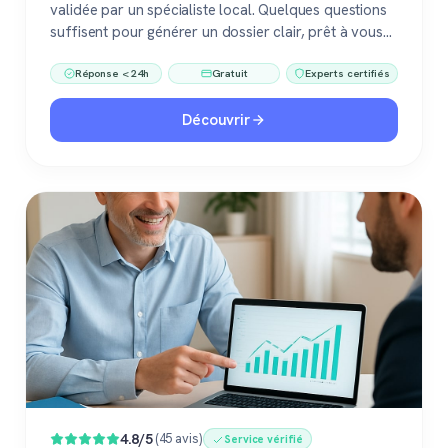
validée par un spécialiste local. Quelques questions
suffisent pour générer un dossier clair, prêt à vous
accompagner dans votre vente ou votre projet
Réponse < 24h
Gratuit
Experts certifiés
immobilier. Gratuit, sans engagement, 100 %
confiance.
Découvrir
4.8/5
(45 avis)
Service vérifié