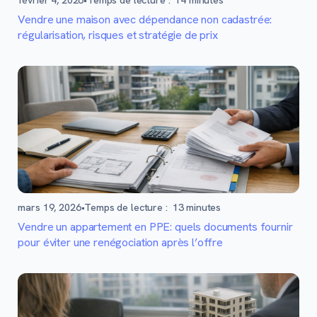
février 4, 2026
•
Temps de lecture :
14
minutes
Vendre une maison avec dépendance non cadastrée:
régularisation, risques et stratégie de prix
mars 19, 2026
•
Temps de lecture :
13
minutes
Vendre un appartement en PPE: quels documents fournir
pour éviter une renégociation après l’offre