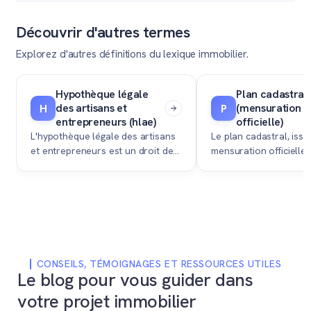
Découvrir d'autres termes
Explorez d'autres définitions du lexique immobilier.
Hypothèque légale
Plan cadastral
des artisans et
(mensuration
H
P
entrepreneurs (hlae)
officielle)
L'hypothèque légale des artisans
Le plan cadastral, issu
et entrepreneurs est un droit de
mensuration officielle 
gage permettant à une entreprise
un document cartogra
impayée de garantir sa créance
délimitant les contour
sur votre bien immobilier.
d'une parcelle et l'em
de ses bâtiments.
CONSEILS, TÉMOIGNAGES ET RESSOURCES UTILES
Le blog pour vous guider dans
votre projet immobilier