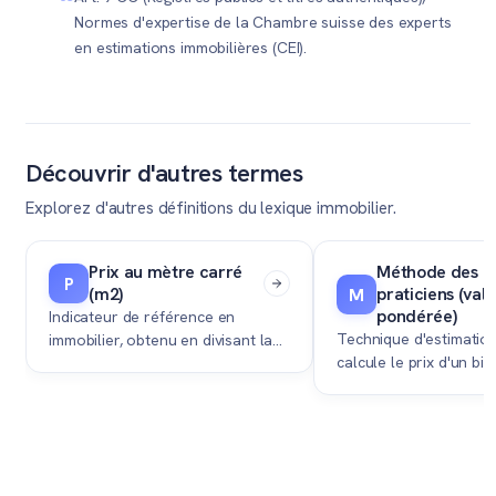
L'expertise payante n'est requise que pour les
Normes d'expertise de la Chambre suisse des experts
situations juridiques ou fiscales complexes.
en estimations immobilières (CEI).
Découvrir d'autres termes
Explorez d'autres définitions du lexique immobilier.
Prix au mètre carré
Méthode des
P
(m2)
praticiens (val
M
pondérée)
Indicateur de référence en
Technique d'estimation
immobilier, obtenu en divisant la
calcule le prix d'un bie
valeur d'un bien par sa surface
la moyenne pondérée 
habitable, permettant d'estimer un
valeur de rendement e
prix de vente sur le marché.
intrinsèque.