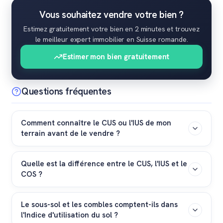
Vous souhaitez vendre votre bien ?
Estimez gratuitement votre bien en 2 minutes et trouvez
le meilleur expert immobilier en Suisse romande.
Estimer mon bien gratuitement
Questions fréquentes
Comment connaître le CUS ou l'IUS de mon
terrain avant de le vendre ?
Il faut consulter le plan d'affectation communal
Quelle est la différence entre le CUS, l'IUS et le
(PACom ou PGA) et le règlement des constructions de
COS ?
votre commune. Un courtier expert de votre région
effectue cette vérification gratuitement lors de
Le CUS et l'IUS mesurent la surface de plancher totale
l'estimation de votre bien immobilier.
Le sous-sol et les combles comptent-ils dans
constructible (tous étages inclus). Le Coefficient
l'Indice d'utilisation du sol ?
d'occupation du sol (COS) mesure uniquement