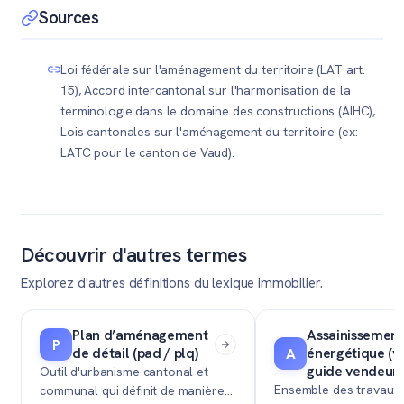
de votre bien.
pour réduire la densité (processus de dézonage), votre
Sources
potentiel constructible diminue. Il est très judicieux
d'anticiper la vente ou de figer vos droits avant ces
Loi fédérale sur l'aménagement du territoire (LAT art.
modifications législatives.
15), Accord intercantonal sur l'harmonisation de la
terminologie dans le domaine des constructions (AIHC),
Lois cantonales sur l'aménagement du territoire (ex:
LATC pour le canton de Vaud).
Découvrir d'autres termes
Explorez d'autres définitions du lexique immobilier.
Plan d’aménagement
Assainissement
P
de détail (pad / plq)
énergétique (ve
A
guide vendeur 
Outil d'urbanisme cantonal et
Ensemble des travaux 
communal qui définit de manière