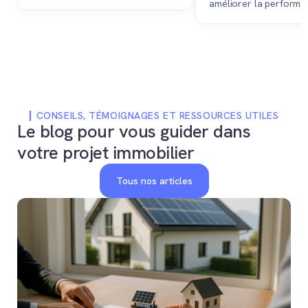
améliorer la performa
précise l'aménagement,
thermique d'un bâtimen
l'équipement et les droits à bâtir
coût potentiel influen
d'un secteur, dont l'approbation
directement l'estimatio
est souvent nécessaire avant de
vente d'un bien immobil
pouvoir construire ou valoriser
un terrain.
CONSEILS, TÉMOIGNAGES ET RESSOURCES UTILES
Le blog pour vous guider dans
votre projet immobilier
Tous nos articles