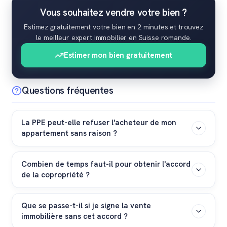
Vous souhaitez vendre votre bien ?
Estimez gratuitement votre bien en 2 minutes et trouvez
le meilleur expert immobilier en Suisse romande.
Estimer mon bien gratuitement
Questions fréquentes
La PPE peut-elle refuser l'acheteur de mon
appartement sans raison ?
Non. Selon le Code civil suisse, le refus d'un acquéreur
Combien de temps faut-il pour obtenir l'accord
ne peut pas être arbitraire. La communauté des
de la copropriété ?
copropriétaires doit invoquer de justes motifs, tels
qu'un risque d'insolvabilité, une mauvaise réputation
Le délai varie selon le règlement. Si l'administrateur est
avérée ou un projet d'utilisation incompatible avec le
Que se passe-t-il si je signe la vente
habilité à décider seul, cela prend quelques jours. Si
immobilière sans cet accord ?
règlement de l'immeuble.
une décision de l'assemblée générale est requise, le