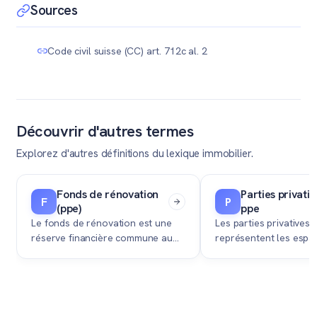
futures charges de PPE.
suppression d'une clause d'agrément nécessite un vote
Sources
lors de l'assemblée générale des copropriétaires,
généralement à la majorité qualifiée (majorité des
Code civil suisse (CC) art. 712c al. 2
propriétaires représentant la majorité des quotes-
parts).
Découvrir d'autres termes
Explorez d'autres définitions du lexique immobilier.
Fonds de rénovation
Parties privativ
F
P
(ppe)
ppe
Le fonds de rénovation est une
Les parties privatives
réserve financière commune au
représentent les espa
sein d'une Propriété par Étages
exclusifs de votre ap
(PPE), destinée à financer les
copropriété dont vous
futurs travaux d'entretien majeurs
libre aménagement et
de l'immeuble.
cédez individuellement
vente.