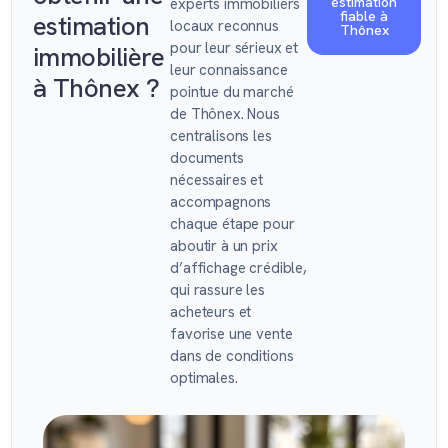
estimation
experts immobiliers
fiable à
estimation
locaux reconnus
Thônex
pour leur sérieux et
immobilière
leur connaissance
à Thônex ?
pointue du marché
de Thônex. Nous
centralisons les
documents
nécessaires et
accompagnons
chaque étape pour
aboutir à un prix
d’affichage crédible,
qui rassure les
acheteurs et
favorise une vente
dans de conditions
optimales.