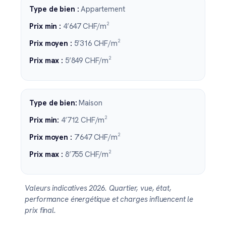
Type de bien :
Appartement
Prix min :
4’647 CHF/m²
Prix moyen :
5’316 CHF/m²
Prix max :
5’849 CHF/m²
Type de bien:
Maison
Prix min:
4’712 CHF/m²
Prix moyen :
7’647 CHF/m²
Prix max :
8’755 CHF/m²
Valeurs indicatives 2026. Quartier, vue, état,
performance énergétique et charges influencent le
prix final.