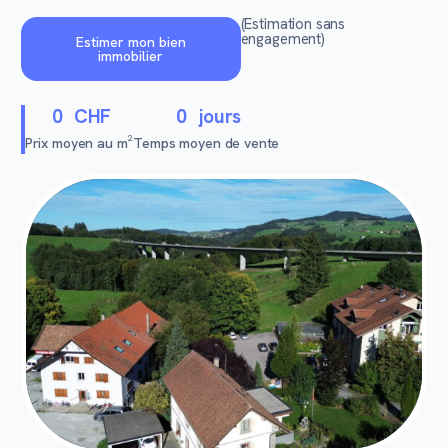
(Estimation sans
engagement)
Estimer mon bien
immobilier
0
CHF
0
jours
Prix moyen au m²
Temps moyen de vente